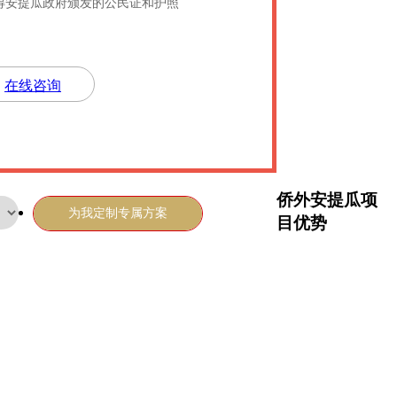
得安提瓜政府颁发的公民证和护照
在线咨询
侨外安提瓜项
目优势