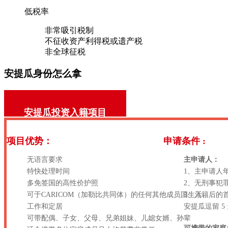
低税率
非常吸引税制
不征收资产利得税或遗产税
非全球征税
安提瓜身份怎么拿
安提瓜投资入籍项目
项目优势：
申请条件 :
无语言要求
主申请人：
特快处理时间
1、主申请人年
多免签国的高性价护照
2、无刑事犯
可于CARICOM（加勒比共同体）的任何其他成员国生活、
3、入籍后的
工作和定居
安提瓜逗留 5
可带配偶、子女、父母、兄弟姐妹、儿媳女婿、孙辈