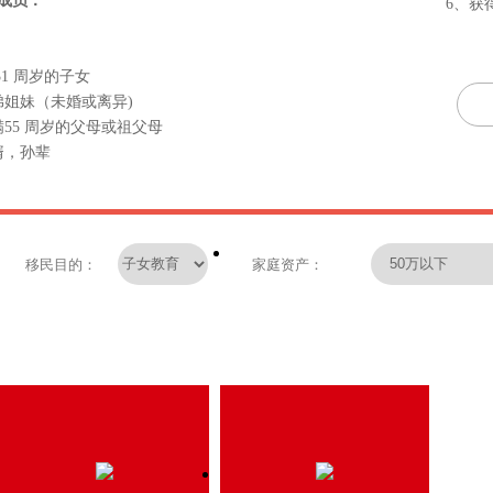
成员：
6、获
31 周岁的子女
弟姐妹（未婚或离异)
55 周岁的父母或祖父母
婿，孙辈