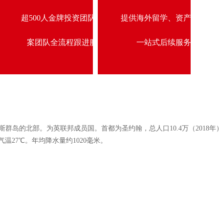
可和
超500人金牌投资团队、文
提供海外留学、资产配置
文件
案团队全流程跟进服务
一站式后续服务
海小安的列斯群岛的北部。为英联邦成员国。首都为圣约翰，总人口10.4万（201
温27℃。年均降水量约1020毫米。