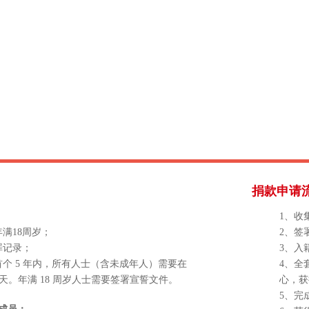
捐款申请
1、收
满18周岁；
2、签
罪记录；
3、入
首个 5 年内，所有人士（含未成年人）需要在
4、全
 天。年满 18 周岁人士需要签署宣誓文件。
心，获
5、完