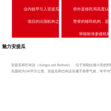
业内较早引入安提瓜护照
侨外是移民局高度认
项目的出国机构之一
赞誉的移民机构，是
审核标准参建机构
魅力安提瓜
安提瓜和巴布达（Antigua and Barbuda），位于加勒比
岛面积为160平方公里。安提瓜和巴布达岛属于热带气候，年平均气