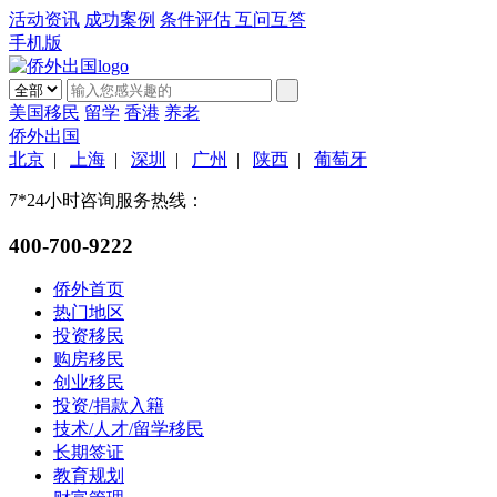
活动资讯
成功案例
条件评估
互问互答
手机版
美国移民
留学
香港
养老
侨外出国
北京
|
上海
|
深圳
|
广州
|
陕西
|
葡萄牙
7*24小时咨询服务热线：
400-700-9222
侨外首页
热门地区
投资移民
购房移民
创业移民
投资/捐款入籍
技术/人才/留学移民
长期签证
教育规划