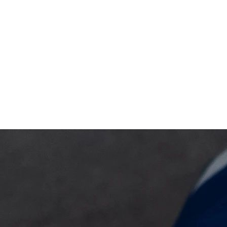
经济
旅游
心，
根据世界银行的统计数据，安巴
安巴风光旖旎、气候温和、
业的
2019年人均GDP为17790美元（约
因海滩、国际赛艇比赛、狂
来滚
合124530元人民币），超过发达国
动物而闻名于世，具备发展
家的平均标准，并且呈逐年递增的
势条件
趋势。